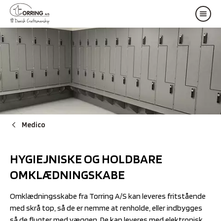
Medico
HYGIEJNISKE OG HOLDBARE
OMKLÆDNINGSKABE
Omklædningsskabe fra Torring A/S kan leveres fritstående
med skrå top, så de er nemme at renholde, eller indbygges
så de flugter med væggen. De kan leveres med elektronisk